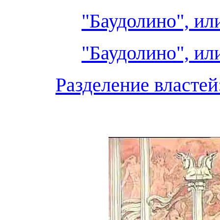
"Баудолино", или
"Баудолино", или
Разделение властей