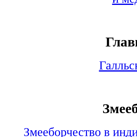
Глав
Галльс
Змееб
Змееборчество в инди