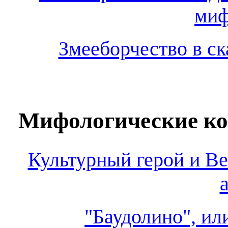
миф
Змееборчество в с
Мифологические ко
Культурный герой и В
"Баудолино", или