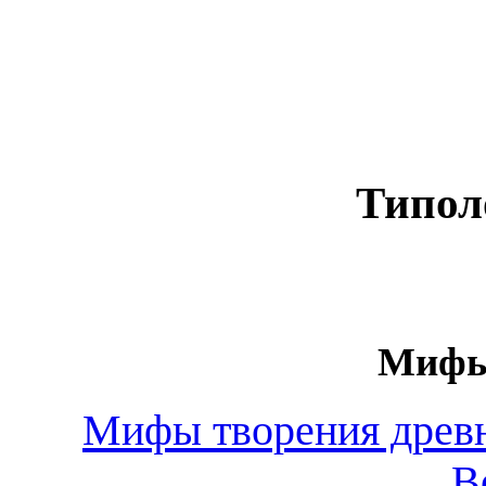
Типол
Мифы
Мифы творения древ
В